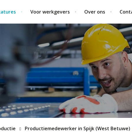
catures
Voor werkgevers
Over ons
Cont
oductie
Productiemedewerker in Spijk (West Betuwe)