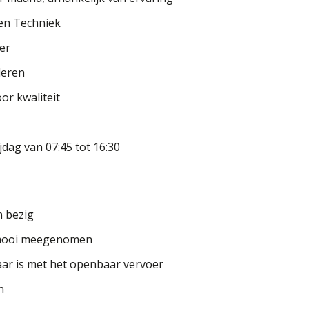
en Techniek
er
leren
or kwaliteit
dag van 07:45 tot 16:30
n bezig
s mooi meegenomen
baar is met het openbaar vervoer
n