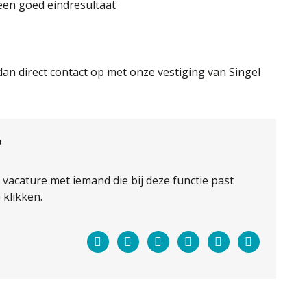
en goed eindresultaat
dan direct contact op met onze vestiging van Singel
?
e vacature met iemand die bij deze functie past
klikken.
Facebook
Twitter
LinkedIn
Pinterest
WhatsApp
E-
mail