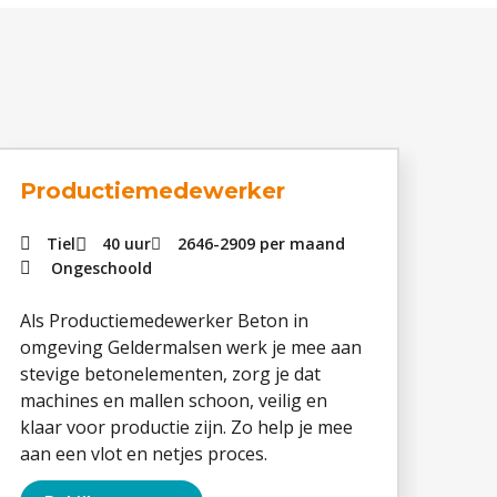
Productiemedewerker
Pr
Tiel
40 uur
2646
-
2909
per maand
Ongeschoold
Als Productiemedewerker Beton in
Als
omgeving Geldermalsen werk je mee aan
Oos
stevige betonelementen, zorg je dat
bet
machines en mallen schoon, veilig en
veel
klaar voor productie zijn. Zo help je mee
coll
aan een vlot en netjes proces.