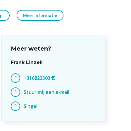
jf
Meer informatie
Meer weten?
Frank Linzell
+31682350345
Stuur mij een e-mail
Singel