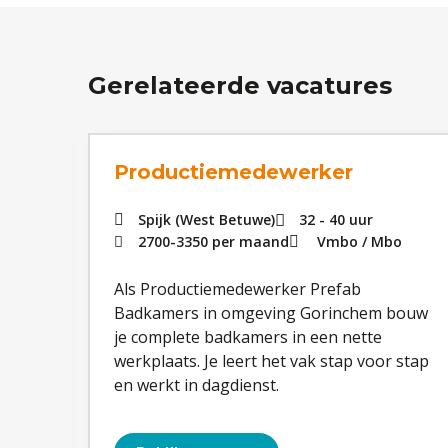
Gerelateerde vacatures
Productiemedewerker
Spijk (West Betuwe)
32 - 40 uur
d
2700
-
3350
per maand
Vmbo
Mbo
Als Productiemedewerker Prefab
llen
Badkamers in omgeving Gorinchem bouw
’s
je complete badkamers in een nette
s
werkplaats. Je leert het vak stap voor stap
en werkt in dagdienst.