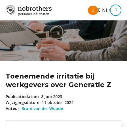
Mijn
NL
M
omgeving
Toenemende irritatie bij
werkgevers over Generatie Z
Publicatiedatum
8 juni 2023
Wijzigingsdatum
11 oktober 2024
Auteur
Bram van der Woude