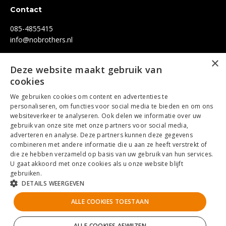
Contact
085-4855415
info@nobrothers.nl
×
Socials
Deze website maakt gebruik van
cookies
Facebook
LinkedIn
Instagram
Youtube
We gebruiken cookies om content en advertenties te
personaliseren, om functies voor social media te bieden en om ons
websiteverkeer te analyseren. Ook delen we informatie over uw
Certificaten
gebruik van onze site met onze partners voor social media,
adverteren en analyse. Deze partners kunnen deze gegevens
combineren met andere informatie die u aan ze heeft verstrekt of
die ze hebben verzameld op basis van uw gebruik van hun services.
U gaat akkoord met onze cookies als u onze website blijft
gebruiken.
DETAILS WEERGEVEN
ALLE COOKIES TOESTAAN
Algemene voorwaarden
Privacybeleid
ALLE COOKIES AFWIJZEN